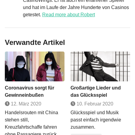
CasinoWings. Er ist auch ein erfahrener Spieler
und hat im Laufe der Jahre Hunderte von Casinos
getestet.
Read more about Robert
Verwandte Artikel
Coronavirus sorgt für
Großartige Lieder und
Gewinneinbußen
das Glücksspiel
12. März 2020
10. Februar 2020
Handelsrouten mit China
Glücksspiel und Musik
stehen still,
passt einfach irgendwie
Kreuzfahrtschaffe fahren
zusammen.
ohne Passagiere zurück