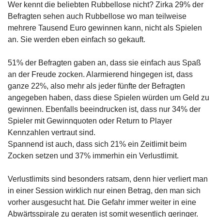
Wer kennt die beliebten Rubbellose nicht? Zirka 29% der
Befragten sehen auch Rubbellose wo man teilweise
mehrere Tausend Euro gewinnen kann, nicht als Spielen
an. Sie werden eben einfach so gekauft.
51% der Befragten gaben an, dass sie einfach aus Spaß
an der Freude zocken. Alarmierend hingegen ist, dass
ganze 22%, also mehr als jeder fünfte der Befragten
angegeben haben, dass diese Spielen würden um Geld zu
gewinnen. Ebenfalls beeindrucken ist, dass nur 34% der
Spieler mit Gewinnquoten oder Return to Player
Kennzahlen vertraut sind.
Spannend ist auch, dass sich 21% ein Zeitlimit beim
Zocken setzen und 37% immerhin ein Verlustlimit.
Verlustlimits sind besonders ratsam, denn hier verliert man
in einer Session wirklich nur einen Betrag, den man sich
vorher ausgesucht hat. Die Gefahr immer weiter in eine
Abwärtsspirale zu geraten ist somit wesentlich geringer.