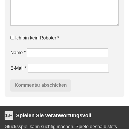
Ich bin kein Roboter
*
Name
*
E-Mail
*
Spielen Sie veranwortungsvoll
18+
Glücksspiel kann süchtig machen. Spiele deshalb stets