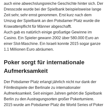
auch eine abwechslungsreiche Geschichte hinter sich. Der
Dresscode wurde bei der Spielbank beispielsweise lange
Zeit sehr, sehr ernst genommen. Erst kurz nach dem
Umzug der Spielbank an den Potsdamer Platz wurde die
Krawattenpflicht für Männer abgeschafft.
Auch gab es natürlich einige großartige Gewinne im
Casino. Ein Spieler gewann 2002 über 580.000 Euro an
einer Slot-Maschine. Ein Israeli konnte 2015 sogar ganze
1.1 Millionen Euro abräumen.
Poker sorgt für internationale
Aufmerksamkeit
Der Potsdamer Platz erlangt jährlich nicht nur dank der
Filmfestspiele der Berlinale zu internationaler
Aufmerksamkeit. Seit einigen Jahren gehört die Spielbank
Berlin zu den Austragungsorten großer Pokerturniere.
2015 wurde am Potsdamer Platz die World Series of Poker