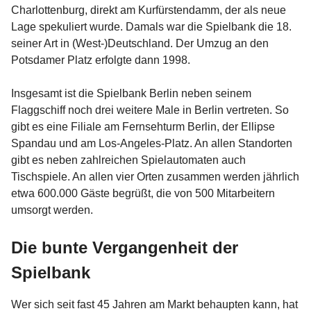
Charlottenburg, direkt am Kurfürstendamm, der als neue
Lage spekuliert wurde. Damals war die Spielbank die 18.
seiner Art in (West-)Deutschland. Der Umzug an den
Potsdamer Platz erfolgte dann 1998.
Insgesamt ist die Spielbank Berlin neben seinem
Flaggschiff noch drei weitere Male in Berlin vertreten. So
gibt es eine Filiale am Fernsehturm Berlin, der Ellipse
Spandau und am Los-Angeles-Platz. An allen Standorten
gibt es neben zahlreichen Spielautomaten auch
Tischspiele. An allen vier Orten zusammen werden jährlich
etwa 600.000 Gäste begrüßt, die von 500 Mitarbeitern
umsorgt werden.
Die bunte Vergangenheit der
Spielbank
Wer sich seit fast 45 Jahren am Markt behaupten kann, hat