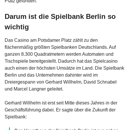
Platz gefunden.
Darum ist die Spielbank Berlin so
wichtig
Das Casino am Potsdamer Platz zählt zu den
flächenmäßig größten Spielbanken Deutschlands. Auf
ganzen 8.300 Quadratmetern werden Automaten und
Tischspiele bereitgestellt. Dadurch hat das Spielcasino
auch einen der höchsten Umsätze im Land. Die Spielbank
Berlin und das Unternehmen dahinter wird im
Dreiergespann von Gerhard Willhelm, David Schnabel
und Marcel Langner geleitet.
Gerhard Willhelm ist erst seit Mitte dieses Jahres in der
Geschäftsführung dabei. Er sagte über die Zukunft der
Spielbank: