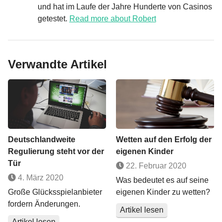
und hat im Laufe der Jahre Hunderte von Casinos
getestet.
Read more about Robert
Verwandte Artikel
Deutschlandweite
Wetten auf den Erfolg der
Regulierung steht vor der
eigenen Kinder
Tür
22. Februar 2020
4. März 2020
Was bedeutet es auf seine
Große Glücksspielanbieter
eigenen Kinder zu wetten?
fordern Änderungen.
Artikel lesen
Artikel lesen