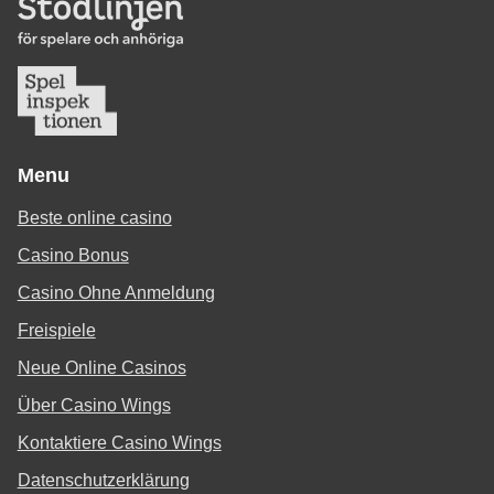
Menu
Beste online casino
Casino Bonus
Casino Ohne Anmeldung
Freispiele
Neue Online Casinos
Über Casino Wings
Kontaktiere Casino Wings
Datenschutzerklärung