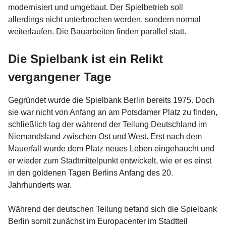
modernisiert und umgebaut. Der Spielbetrieb soll
allerdings nicht unterbrochen werden, sondern normal
weiterlaufen. Die Bauarbeiten finden parallel statt.
Die Spielbank ist ein Relikt
vergangener Tage
Gegründet wurde die Spielbank Berlin bereits 1975. Doch
sie war nicht von Anfang an am Potsdamer Platz zu finden,
schließlich lag der während der Teilung Deutschland im
Niemandsland zwischen Ost und West. Erst nach dem
Mauerfall wurde dem Platz neues Leben eingehaucht und
er wieder zum Stadtmittelpunkt entwickelt, wie er es einst
in den goldenen Tagen Berlins Anfang des 20.
Jahrhunderts war.
Während der deutschen Teilung befand sich die Spielbank
Berlin somit zunächst im Europacenter im Stadtteil