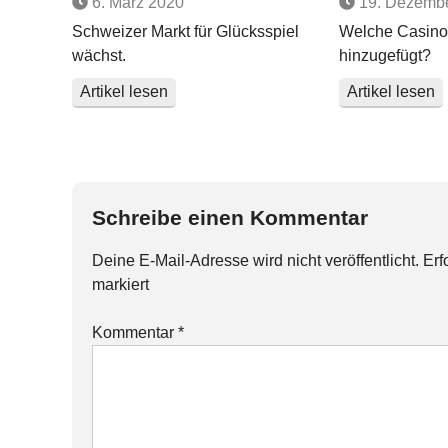
6. März 2020
19. Dezembe
Schweizer Markt für Glücksspiel
Welche Casino
wächst.
hinzugefügt?
Artikel lesen
Artikel lesen
Schreibe einen Kommentar
Deine E-Mail-Adresse wird nicht veröffentlicht.
Erf
markiert
Kommentar
*