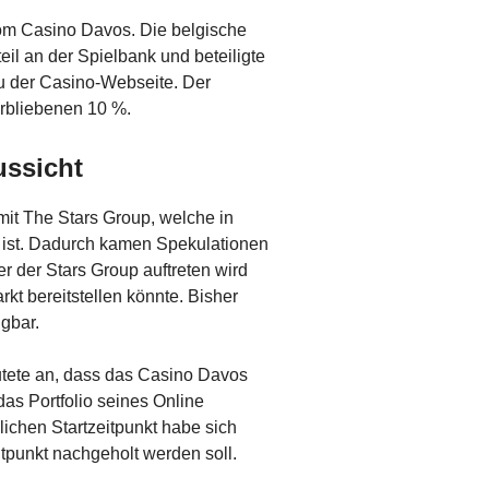
vom Casino Davos. Die belgische
l an der Spielbank und beteiligte
u der Casino-Webseite. Der
erbliebenen 10 %.
ussicht
mit The Stars Group, welche in
h ist. Dadurch kamen Spekulationen
r der Stars Group auftreten wird
kt bereitstellen könnte. Bisher
gbar.
utete an, dass das Casino Davos
as Portfolio seines Online
chen Startzeitpunkt habe sich
tpunkt nachgeholt werden soll.