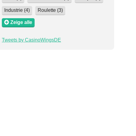
Industrie
(4)
Roulette
(3)
Niederländer
Zeige alle
(3)
Macau
(2)
Poker
(2)
eSport
(2)
Spielsucht
(2)
Las Vegas
(2)
Tweets by CasinoWingsDE
Belgien
(2)
Fußball
(2)
NetEnt
(2)
Schweden
(2)
Live casino
(2)
USA
(2)
Buchmacher
(2)
Umfrage
(1)
PayPal
(1)
Interlaken
(1)
Betsson
(1)
Tabcorp
(1)
Pragmatic Play
(1)
BGaming
(1)
Google
(1)
Australian
(1)
Musik
(1)
Ukraine
(1)
Bücher
(1)
Malta Gaming Authority
(1)