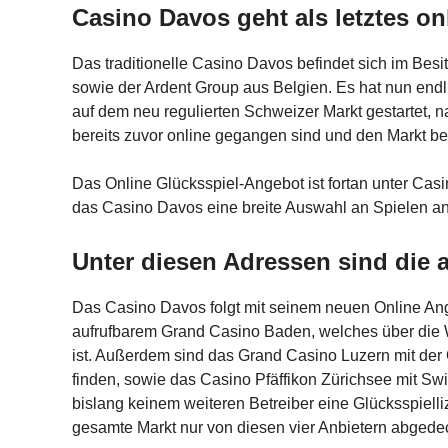
Casino Davos geht als letztes on
Das traditionelle Casino Davos befindet sich im Bes
sowie der Ardent Group aus Belgien. Es hat nun endl
auf dem neu regulierten Schweizer Markt gestartet, 
bereits zuvor online gegangen sind und den Markt be
Das Online Glücksspiel-Angebot ist fortan unter Casi
das Casino Davos eine breite Auswahl an Spielen an
Unter diesen Adressen sind die 
Das Casino Davos folgt mit seinem neuen Online Ange
aufrufbarem Grand Casino Baden, welches über die 
ist. Außerdem sind das Grand Casino Luzern mit der
finden, sowie das Casino Pfäffikon Zürichsee mit Sw
bislang keinem weiteren Betreiber eine Glücksspiel
gesamte Markt nur von diesen vier Anbietern abgedec