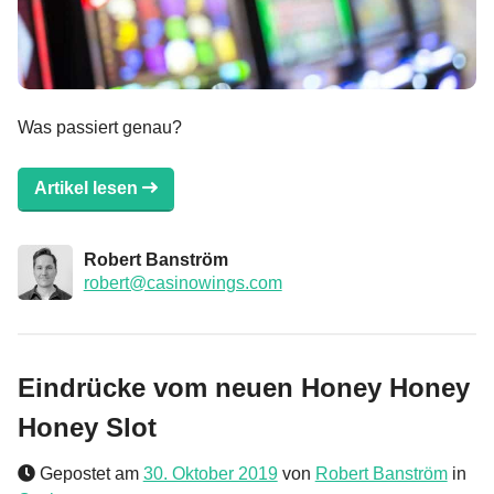
Was passiert genau?
Artikel lesen
Robert Banström
robert@casinowings.com
Eindrücke vom neuen Honey Honey
Honey Slot
Gepostet am
30. Oktober 2019
von
Robert Banström
in