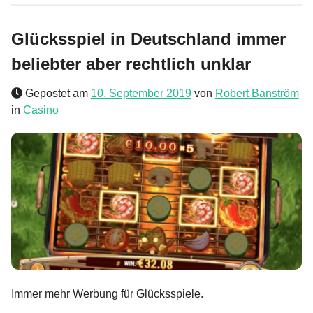
Glücksspiel in Deutschland immer
beliebter aber rechtlich unklar
Gepostet am
10. September 2019
von
Robert Banström
in
Casino
Immer mehr Werbung für Glücksspiele.