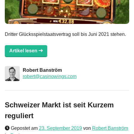
Dritter Glücksspielstaatsvertrag soll bis Juni 2021 stehen.
Artikel lesen
Robert Banström
robert@casinowings.com
Schweizer Markt ist seit Kurzem
reguliert
Gepostet am
23. September 2019
von
Robert Banström