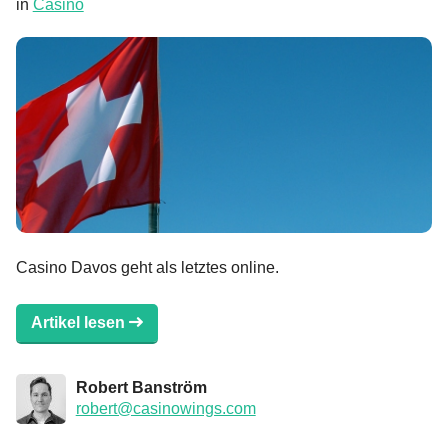
in
Casino
Casino Davos geht als letztes online.
Artikel lesen
Robert Banström
robert@casinowings.com